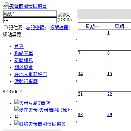
會員登錄
星期一
星期二
記住我 |
忘記密碼?
|
帳號註冊!
1
網站導覽
首頁
7
8
聯絡表單
新聞訊息
關於協會
14
15
在地人推薦好店
活動行事曆
SERVICE
21
22
28
29