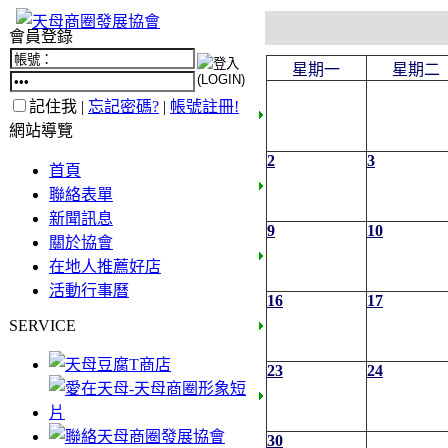
會員登錄
星期一
星期二
記住我 |
忘記密碼?
|
帳號註冊!
網站導覽
2
3
首頁
聯絡表單
新聞訊息
9
10
關於協會
在地人推薦好店
活動行事曆
16
17
SERVICE
23
24
30