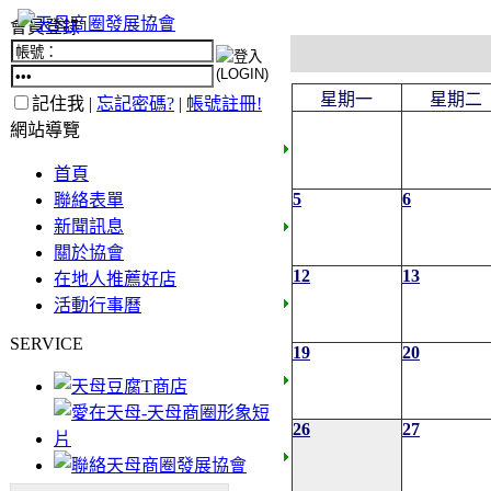
會員登錄
星期一
星期二
記住我 |
忘記密碼?
|
帳號註冊!
網站導覽
首頁
5
6
聯絡表單
新聞訊息
關於協會
12
13
在地人推薦好店
活動行事曆
SERVICE
19
20
26
27