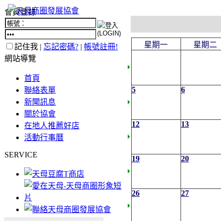
會員登錄
星期一
星期二
記住我 |
忘記密碼?
|
帳號註冊!
網站導覽
首頁
5
6
聯絡表單
新聞訊息
關於協會
12
13
在地人推薦好店
活動行事曆
SERVICE
19
20
26
27