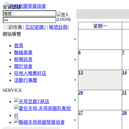
會員登錄
星期一
記住我 |
忘記密碼?
|
帳號註冊!
網站導覽
首頁
6
7
聯絡表單
新聞訊息
關於協會
13
14
在地人推薦好店
活動行事曆
SERVICE
20
21
27
28