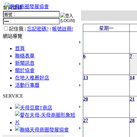
會員登錄
星期一
記住我 |
忘記密碼?
|
帳號註冊!
網站導覽
首頁
聯絡表單
6
7
新聞訊息
關於協會
13
14
在地人推薦好店
活動行事曆
SERVICE
20
21
27
28