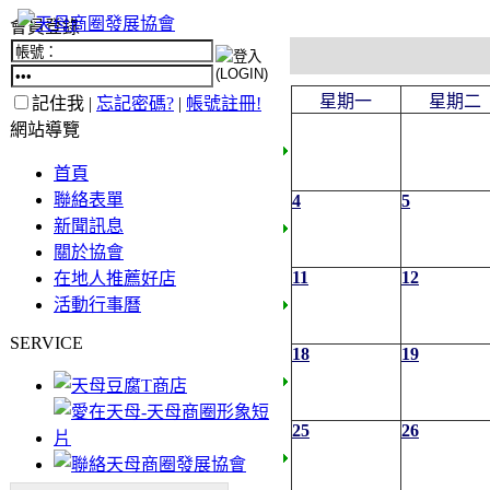
會員登錄
星期一
星期二
記住我 |
忘記密碼?
|
帳號註冊!
網站導覽
首頁
聯絡表單
4
5
新聞訊息
關於協會
11
12
在地人推薦好店
活動行事曆
SERVICE
18
19
25
26