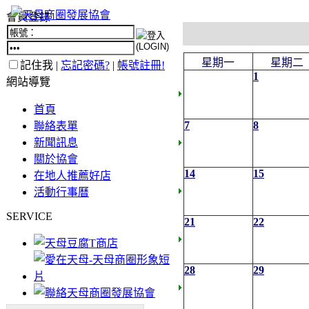
會員登錄
星期一
星期二
記住我 |
忘記密碼?
|
帳號註冊!
1
網站導覽
首頁
7
8
聯絡表單
新聞訊息
關於協會
14
15
在地人推薦好店
活動行事曆
SERVICE
21
22
28
29