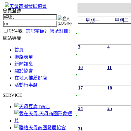
會員登錄
星期一
星期二
記住我 |
忘記密碼?
|
帳號註冊!
網站導覽
3
4
首頁
聯絡表單
新聞訊息
10
11
關於協會
在地人推薦好店
活動行事曆
17
18
SERVICE
24
25
31