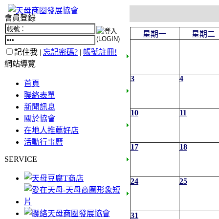
會員登錄
星期一
星期二
記住我 |
忘記密碼?
|
帳號註冊!
網站導覽
3
4
首頁
聯絡表單
新聞訊息
10
11
關於協會
在地人推薦好店
活動行事曆
17
18
SERVICE
24
25
31