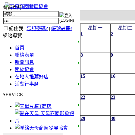
會員登錄
星期一
星期二
記住我 |
忘記密碼?
|
帳號註冊!
1
2
網站導覽
首頁
聯絡表單
8
9
新聞訊息
關於協會
15
16
在地人推薦好店
活動行事曆
SERVICE
22
23
29
30