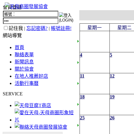
會員登錄
星期一
星期二
記住我 |
忘記密碼?
|
帳號註冊!
網站導覽
首頁
聯絡表單
4
5
新聞訊息
關於協會
11
12
在地人推薦好店
活動行事曆
SERVICE
18
19
25
26