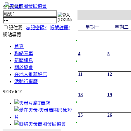
會員登錄
星期一
星期二
記住我 |
忘記密碼?
|
帳號註冊!
網站導覽
首頁
聯絡表單
4
5
新聞訊息
關於協會
11
12
在地人推薦好店
活動行事曆
SERVICE
18
19
25
26