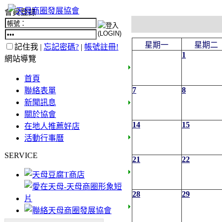
會員登錄
星期一
星期二
記住我 |
忘記密碼?
|
帳號註冊!
1
網站導覽
首頁
7
8
聯絡表單
新聞訊息
關於協會
14
15
在地人推薦好店
活動行事曆
SERVICE
21
22
28
29