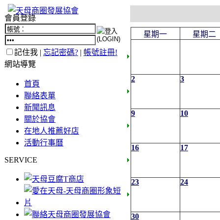
會員登錄
星期一
星期二
記住我 |
忘記密碼?
|
帳號註冊!
網站導覽
2
3
首頁
聯絡表單
新聞訊息
9
10
關於協會
在地人推薦好店
活動行事曆
16
17
SERVICE
23
24
30