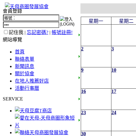
會員登錄
星期一
星期二
記住我 |
忘記密碼?
|
帳號註冊!
網站導覽
2
3
首頁
聯絡表單
新聞訊息
9
10
關於協會
在地人推薦好店
活動行事曆
16
17
SERVICE
23
24
30