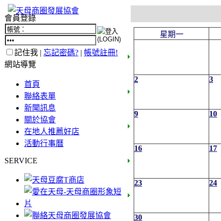
會員登錄
星期一
記住我 |
忘記密碼?
|
帳號註冊!
網站導覽
2
3
首頁
聯絡表單
新聞訊息
9
10
關於協會
在地人推薦好店
活動行事曆
16
17
SERVICE
23
24
30