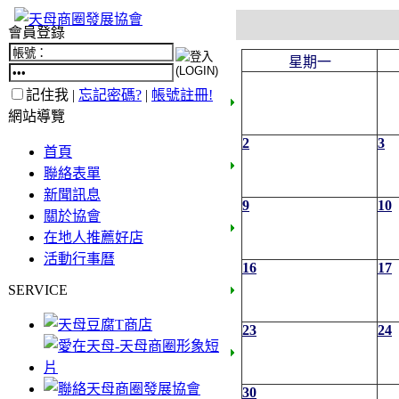
會員登錄
星期一
記住我 |
忘記密碼?
|
帳號註冊!
網站導覽
2
3
首頁
聯絡表單
新聞訊息
9
10
關於協會
在地人推薦好店
活動行事曆
16
17
SERVICE
23
24
30