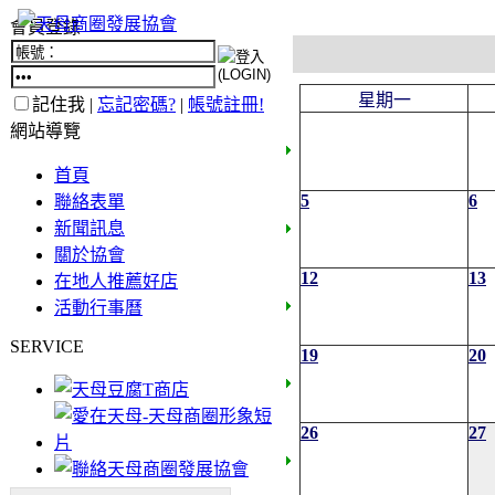
會員登錄
星期一
記住我 |
忘記密碼?
|
帳號註冊!
網站導覽
首頁
5
6
聯絡表單
新聞訊息
關於協會
12
13
在地人推薦好店
活動行事曆
SERVICE
19
20
26
27