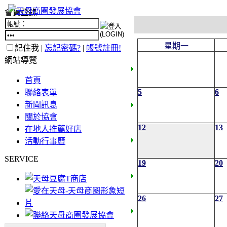
會員登錄
星期一
記住我 |
忘記密碼?
|
帳號註冊!
網站導覽
首頁
5
6
聯絡表單
新聞訊息
關於協會
12
13
在地人推薦好店
活動行事曆
SERVICE
19
20
26
27