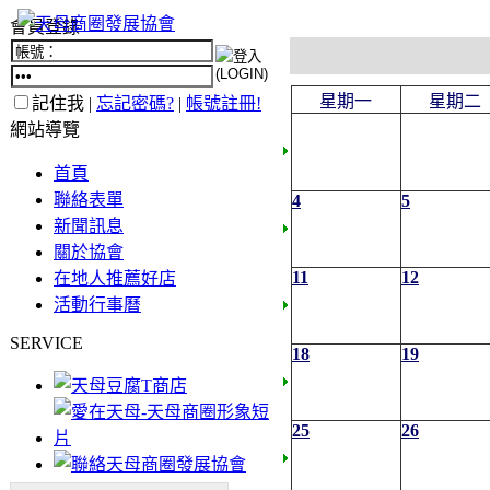
會員登錄
星期一
星期二
記住我 |
忘記密碼?
|
帳號註冊!
網站導覽
首頁
聯絡表單
4
5
新聞訊息
關於協會
11
12
在地人推薦好店
活動行事曆
SERVICE
18
19
25
26