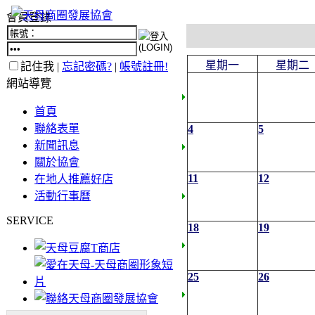
會員登錄
星期一
星期二
記住我 |
忘記密碼?
|
帳號註冊!
網站導覽
首頁
聯絡表單
4
5
新聞訊息
關於協會
11
12
在地人推薦好店
活動行事曆
SERVICE
18
19
25
26