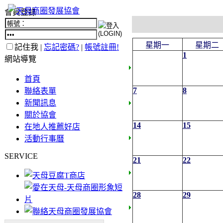
會員登錄
星期一
星期二
記住我 |
忘記密碼?
|
帳號註冊!
1
網站導覽
首頁
7
8
聯絡表單
新聞訊息
關於協會
14
15
在地人推薦好店
活動行事曆
SERVICE
21
22
28
29