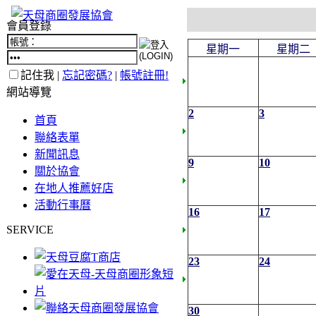
會員登錄
星期一
星期二
記住我 |
忘記密碼?
|
帳號註冊!
網站導覽
2
3
首頁
聯絡表單
新聞訊息
9
10
關於協會
在地人推薦好店
活動行事曆
16
17
SERVICE
23
24
30