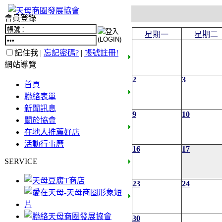
會員登錄
星期一
星期二
記住我 |
忘記密碼?
|
帳號註冊!
網站導覽
2
3
首頁
聯絡表單
新聞訊息
9
10
關於協會
在地人推薦好店
活動行事曆
16
17
SERVICE
23
24
30