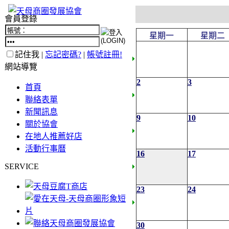
會員登錄
星期一
星期二
記住我 |
忘記密碼?
|
帳號註冊!
網站導覽
2
3
首頁
聯絡表單
新聞訊息
9
10
關於協會
在地人推薦好店
活動行事曆
16
17
SERVICE
23
24
30