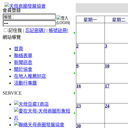
會員登錄
星期一
星期二
記住我 |
忘記密碼?
|
帳號註冊!
網站導覽
2
3
首頁
聯絡表單
新聞訊息
9
10
關於協會
在地人推薦好店
活動行事曆
16
17
SERVICE
23
24
30