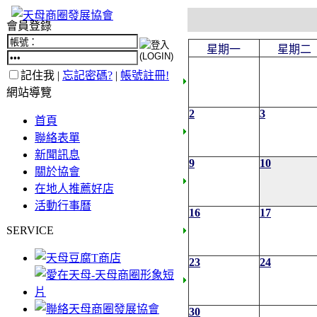
會員登錄
星期一
星期二
記住我 |
忘記密碼?
|
帳號註冊!
網站導覽
2
3
首頁
聯絡表單
新聞訊息
9
10
關於協會
在地人推薦好店
活動行事曆
16
17
SERVICE
23
24
30