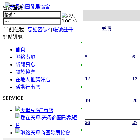
會員登錄
星期一
記住我 |
忘記密碼?
|
帳號註冊!
網站導覽
首頁
5
6
聯絡表單
新聞訊息
關於協會
12
13
在地人推薦好店
活動行事曆
SERVICE
19
20
26
27