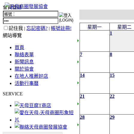
會員登錄
星期一
星期二
記住我 |
忘記密碼?
|
帳號註冊!
1
網站導覽
首頁
7
8
聯絡表單
新聞訊息
關於協會
14
15
在地人推薦好店
活動行事曆
SERVICE
21
22
28
29