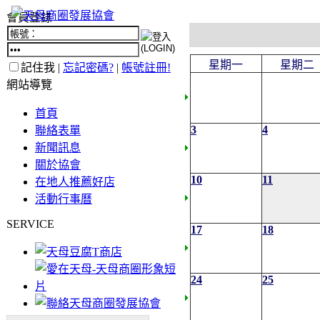
會員登錄
星期一
星期二
記住我 |
忘記密碼?
|
帳號註冊!
網站導覽
首頁
3
4
聯絡表單
新聞訊息
關於協會
10
11
在地人推薦好店
活動行事曆
SERVICE
17
18
24
25