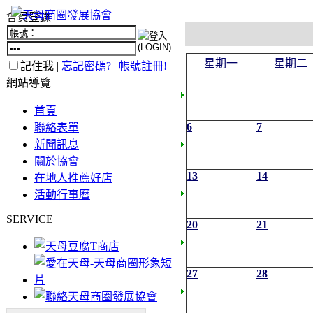
會員登錄
星期一
星期二
記住我 |
忘記密碼?
|
帳號註冊!
網站導覽
首頁
6
7
聯絡表單
新聞訊息
關於協會
13
14
在地人推薦好店
活動行事曆
SERVICE
20
21
27
28