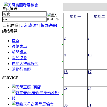
會員登錄
星期一
星期二
記住我 |
忘記密碼?
|
帳號註冊!
網站導覽
2
3
首頁
聯絡表單
新聞訊息
9
10
關於協會
在地人推薦好店
活動行事曆
16
17
SERVICE
23
24
30
31