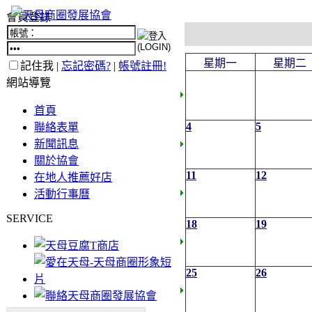
會員登錄
星期一
星期二
記住我 |
忘記密碼?
|
帳號註冊!
網站導覽
首頁
4
5
聯絡表單
新聞訊息
關於協會
11
12
在地人推薦好店
活動行事曆
SERVICE
18
19
25
26