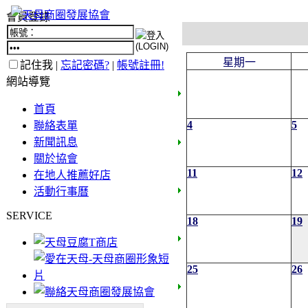
會員登錄
星期一
記住我 |
忘記密碼?
|
帳號註冊!
網站導覽
首頁
4
5
聯絡表單
新聞訊息
關於協會
11
12
在地人推薦好店
活動行事曆
SERVICE
18
19
25
26