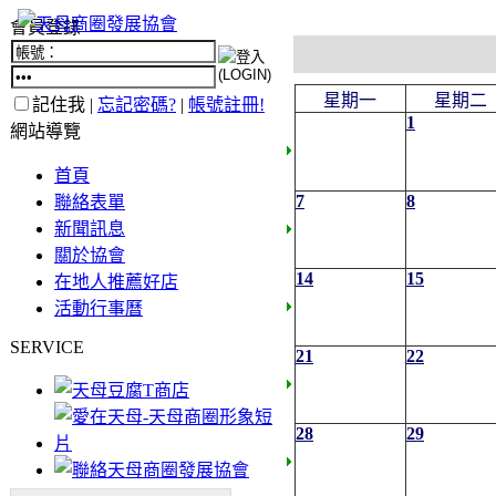
會員登錄
星期一
星期二
記住我 |
忘記密碼?
|
帳號註冊!
1
網站導覽
首頁
7
8
聯絡表單
新聞訊息
關於協會
14
15
在地人推薦好店
活動行事曆
SERVICE
21
22
28
29