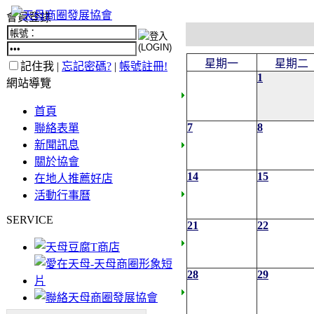
會員登錄
星期一
星期二
記住我 |
忘記密碼?
|
帳號註冊!
1
網站導覽
首頁
7
8
聯絡表單
新聞訊息
關於協會
14
15
在地人推薦好店
活動行事曆
SERVICE
21
22
28
29