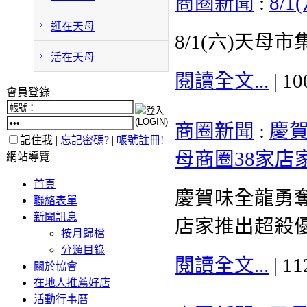
商圈新聞
:
8/
逛在天母
8/1(六)天
活在天母
閱讀全文...
| 1
會員登錄
商圈新聞
:
慶賀
記住我 |
忘記密碼?
|
帳號註冊!
母商圈38家店
網站導覽
首頁
慶賀味全龍勇奪
聯絡表單
新聞訊息
店家推出超殺
按月歸檔
分類目錄
閱讀全文...
| 1
關於協會
在地人推薦好店
活動行事曆