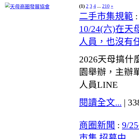
(1)
2
3
4
...
210
»
二手市集規範
10/24(六
人員，也沒有任
2026天母搞什
園舉辦，主辦
人員LINE
閱讀全文...
| 3
商圈新聞
:
9/
市集 招募中