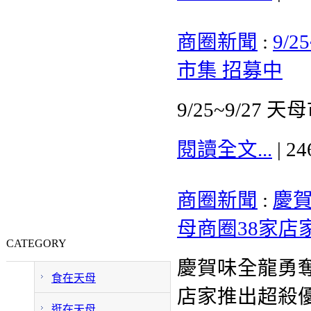
商圈新聞
:
9/
市集 招募中
9/25~9/2
閱讀全文...
| 2
商圈新聞
:
慶賀
母商圈38家店
CATEGORY
慶賀味全龍勇奪
食在天母
店家推出超殺
逛在天母