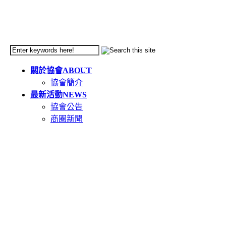
關於協會
ABOUT
協會簡介
最新活動
NEWS
協會公告
商圈新聞
天母市集
TIANMU
活動簡介
重要公告(必讀)
創意市集規範
二手市集規範
本週錄取名單
市集報名系統教學
二手市集報名系統