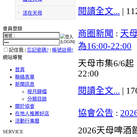
閱讀全文...
| 1
活在天母
會員登錄
商圈新聞
:
天母
為16:00-22:00
記住我 |
忘記密碼?
|
帳號註冊!
網站導覽
天母市集6/6起
首頁
22:00
聯絡表單
新聞訊息
閱讀全文...
| 1
按月歸檔
分類目錄
關於協會
協會公告
:
20
在地人推薦好店
活動行事曆
2026天母啤酒
SERVICE