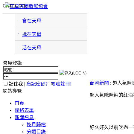
CATEGORY
食在天母
逛在天母
活在天母
會員登錄
商圈新聞
: 超人氣
記住我 |
忘記密碼?
|
帳號註冊!
網站導覽
超人氣咪咪辣的紅油抄手
首頁
聯絡表單
新聞訊息
按月歸檔
好久好久以前吃過一
分類目錄