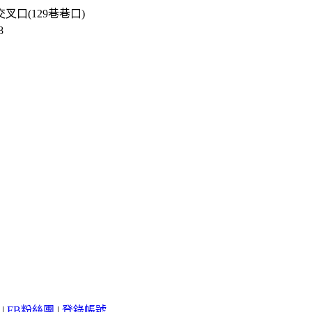
叉口(129巷巷口)
8
|
FB粉絲團
|
登錄帳號