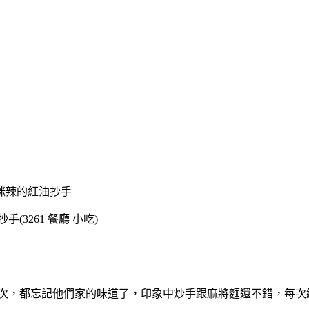
咪咪辣的紅油抄手
(3261 餐廳 小吃)
次，都忘記他們家的味道了，印象中炒
手跟麻將麵還不錯，每次