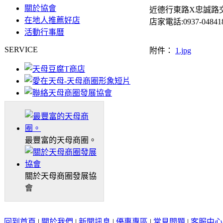
關於協會
近德行東路X忠誠路交
在地人推薦好店
店家電話:0937-04841
活動行事曆
SERVICE
附件：
1.jpg
最豐富的天母商圈。
關於天母商圈發展協
會
回到首頁
|
關於我們
|
新聞訊息
|
優惠專區
|
常見問題
|
客服中心