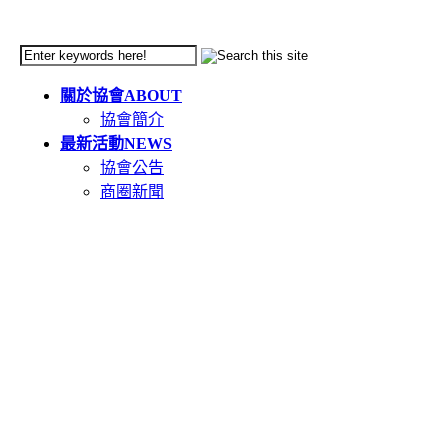
關於協會
ABOUT
協會簡介
最新活動
NEWS
協會公告
商圈新聞
天母市集
TIANMU
活動簡介
重要公告(必讀)
創意市集規範
二手市集規範
本週錄取名單
市集報名系統教學
二手市集報名系統
在地人推薦好店
GOODS
食在天母