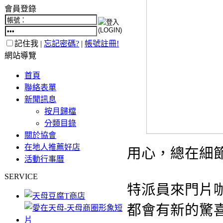
會員登錄
記住我 |
忘記密碼?
|
帳號註冊!
網站導覽
首頁
聯絡表單
新聞訊息
按月歸檔
分類目錄
關於協會
在地人推薦好店
用心，總在細
活動行事曆
SERVICE
特派員來門片
都會
有新的驚