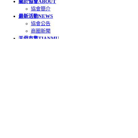
關於協會
ABOUT
協會簡介
最新活動
NEWS
協會公告
商圈新聞
天母市集
TIANMU
活動簡介
重要公告(必讀)
創意市集規範
二手市集規範
本週錄取名單
市集報名系統教學
二手市集報名系統
在地人推薦好店
GOODS
食在天母
逛在天母
活在天母
關於天母卡
FAQ
特約店家如何申請