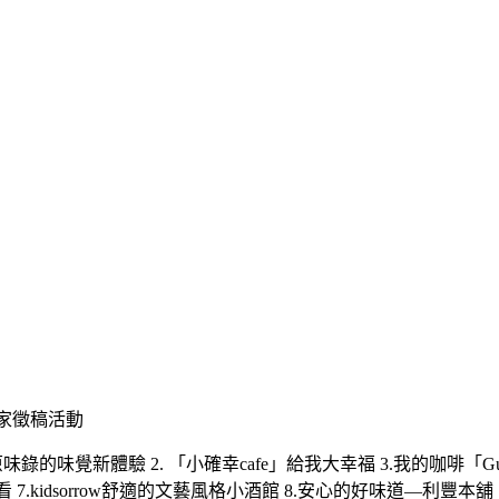
店家徵稿活動
的味覺新體驗 2. 「小確幸cafe」給我大幸福 3.我的咖啡「Gu cafei」
吃吃看 7.kidsorrow舒適的文藝風格小酒館 8.安心的好味道—利豐本舖