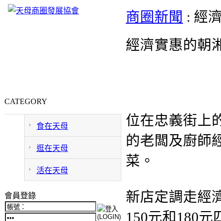
商圈新聞
: 
經濟實惠的朝
CATEGORY
位在忠義街上
食在天母
的
老闆及廚師
逛在天母
菜。
活在天母
新店定調走經濟
會員登錄
150元和18