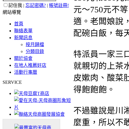
記住我 |
忘記密碼?
|
帳號註冊!
元～750元不
網站導覽
適。老闆娘說
首頁
聯絡表單
配碗白飯，每
新聞訊息
按月歸檔
分類目錄
特派員一家三
關於協會
就親
切的上茶
在地人推薦好店
活動行事曆
皮嫰肉、
酸菜
SERVICE
得飽飽飽
。
不過雖說是川
麼重
，所以不