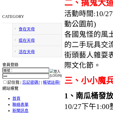
二、搞鬼大
活動時間:10/27
CATEGORY
動公園前)
食在天母
各國鬼怪的風
逛在天母
的二手玩具交
活在天母
街頭藝人雜耍表
際文化節。
會員登錄
三、小小魔
記住我 |
忘記密碼?
|
帳號註冊!
網站導覽
1、南瓜桶發
首頁
聯絡表單
10/27下午1
新聞訊息