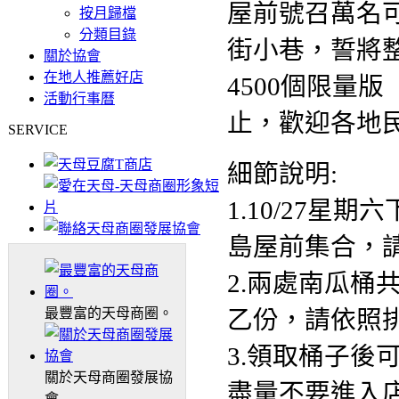
屋前號召萬名
按月歸檔
分類目錄
街小巷，誓將
關於協會
在地人推薦好店
4500個限量
活動行事曆
止，歡迎各地
SERVICE
細節說明:
1.10/27星
島屋前集合，
2.兩處南瓜桶
最豐富的天母商圈。
乙份，請依照
3.領取桶子後
關於天母商圈發展協
盡量不要進入
會