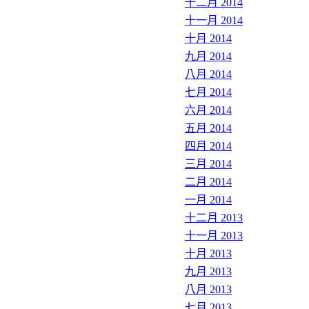
十二月 2014
十一月 2014
十月 2014
九月 2014
八月 2014
七月 2014
六月 2014
五月 2014
四月 2014
三月 2014
二月 2014
一月 2014
十二月 2013
十一月 2013
十月 2013
九月 2013
八月 2013
七月 2013