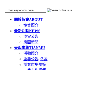
關於協會
ABOUT
協會簡介
最新活動
NEWS
協會公告
商圈新聞
天母市集
TIANMU
活動簡介
重要公告(必讀)
創意市集規範
二手市集規範
本週錄取名單
市集報名系統教學
二手市集報名系統
在地人推薦好店
GOODS
食在天母
逛在天母