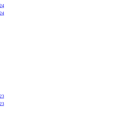
24
24
23
23