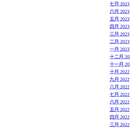
七月 2023
六月 2023
五月 2023
四月 2023
三月 2023
二月 2023
一月 2023
十二月 20
十一月 20
十月 2022
九月 2022
八月 2022
七月 2022
六月 2022
五月 2022
四月 2022
三月 2022