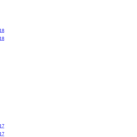
18
18
17
17