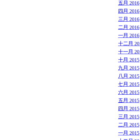
五月 2016
四月 2016
三月 2016
二月 2016
一月 2016
十二月 20
十一月 20
十月 2015
九月 2015
八月 2015
七月 2015
六月 2015
五月 2015
四月 2015
三月 2015
二月 2015
一月 2015