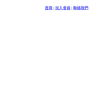
首頁
|
加入會員
|
聯絡我們