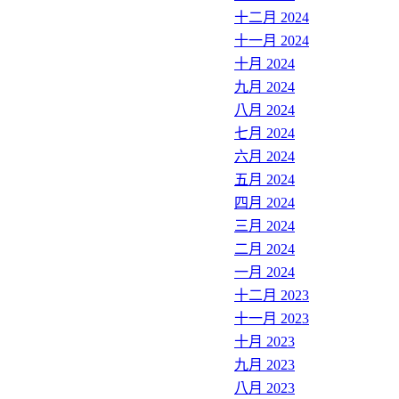
十二月 2024
十一月 2024
十月 2024
九月 2024
八月 2024
七月 2024
六月 2024
五月 2024
四月 2024
三月 2024
二月 2024
一月 2024
十二月 2023
十一月 2023
十月 2023
九月 2023
八月 2023