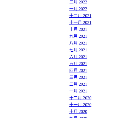
二月 2022
一月 2022
十二月 2021
十一月 2021
十月 2021
九月 2021
八月 2021
七月 2021
六月 2021
五月 2021
四月 2021
三月 2021
二月 2021
一月 2021
十二月 2020
十一月 2020
十月 2020