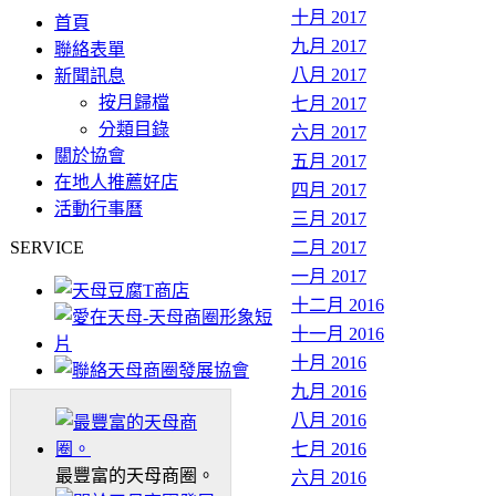
十月 2017
首頁
九月 2017
聯絡表單
八月 2017
新聞訊息
按月歸檔
七月 2017
分類目錄
六月 2017
關於協會
五月 2017
在地人推薦好店
四月 2017
活動行事曆
三月 2017
SERVICE
二月 2017
一月 2017
十二月 2016
十一月 2016
十月 2016
九月 2016
八月 2016
七月 2016
最豐富的天母商圈。
六月 2016