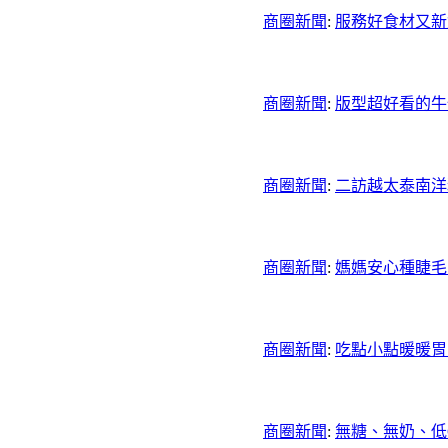
商圈新聞
:
服務好食材又新
商圈新聞
:
版型超好看的牛
商圈新聞
:
二訪越太泰南洋
商圈新聞
:
媽媽安心種睫毛
商圈新聞
:
吃點小點暖暖胃
商圈新聞
:
無糖、無奶、低