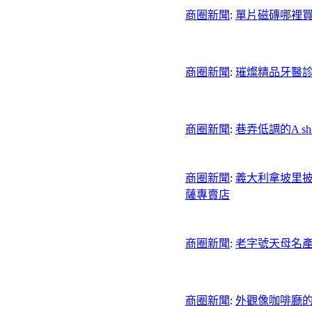
商圈新聞
:
單片磁磚哪裡買
商圈新聞
:
璀燦精品牙醫診
商圈新聞
:
巷弄低調的A s
商圈新聞
:
義大利拿坡里披薩
薩專賣店
商圈新聞
:
老字號天母名產
商圈新聞
:
外觀像咖啡廳的