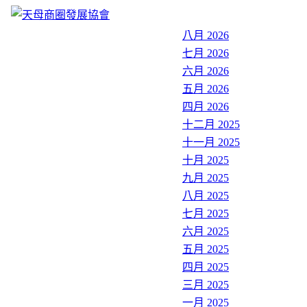
八月 2026
七月 2026
六月 2026
五月 2026
四月 2026
十二月 2025
十一月 2025
十月 2025
九月 2025
八月 2025
七月 2025
六月 2025
五月 2025
四月 2025
三月 2025
一月 2025