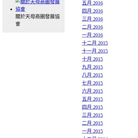
五月 2016
四月 2016
關於天母商圈發展協
三月 2016
會
二月 2016
一月 2016
十二月 2015
十一月 2015
十月 2015
九月 2015
八月 2015
七月 2015
六月 2015
五月 2015
四月 2015
三月 2015
二月 2015
一月 2015