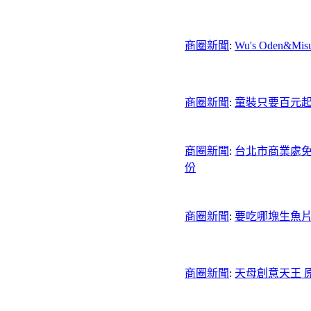
商圈新聞
:
Wu's Oden&
商圈新聞
:
童裝只要百元起
商圈新聞
:
台北市商業處免費
份
商圈新聞
:
要吃哪塊生魚片
商圈新聞
:
天母創意天王 