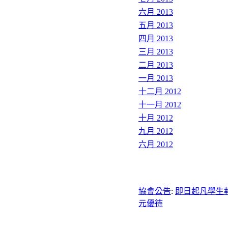
六月 2013
五月 2013
四月 2013
三月 2013
二月 2013
一月 2013
十二月 2012
十一月 2012
十月 2012
九月 2012
六月 2012
協會公告
:
即日起凡學生報
元優待