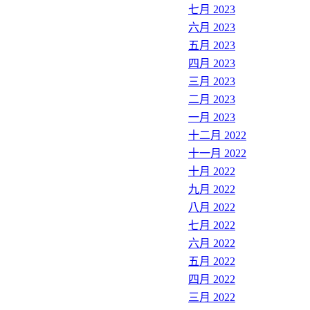
七月 2023
六月 2023
五月 2023
四月 2023
三月 2023
二月 2023
一月 2023
十二月 2022
十一月 2022
十月 2022
九月 2022
八月 2022
七月 2022
六月 2022
五月 2022
四月 2022
三月 2022