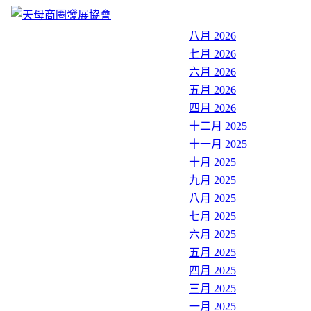
八月 2026
七月 2026
六月 2026
五月 2026
四月 2026
十二月 2025
十一月 2025
十月 2025
九月 2025
八月 2025
七月 2025
六月 2025
五月 2025
四月 2025
三月 2025
一月 2025